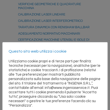
VERIFICHE GEOMETRICHE E QUADRATURE
MACCHINA
CALIBRAZIONE LASER LINEARE
CALIBRAZIONE LASER INTERFEROMETRICO
TARATURA DINAMICA CON RENISHAW BALLBAR
ADEGUAMENTO NORMATIVO MACCHINARI
CERTIFICAZIONE MACCHINE UTENSILI E ISOLE DI
LAVORO
CORSI DI FORMAZIONE
Questo sito web utilizza i cookie
EQUILIBRATURA ORGANI ROTANTI
Utilizziamo cookie propri e di terze parti per finalità:
RETTIFICA CONO MANDRINO IN MACCHINA
tecniche (necessari per la navigazione), analitiche (per le
MODIFICHE FUNZIONALI
statistiche) e cookie traccianti / di profilazione (relativi
alle Tue preferenze) per mostrarti pubblicità
MESSA IN FUNZIONE E COLLAUDI FUNZIONALI
personalizzata sulla base della navigazione delle pagine
AVVIAMENTO ALLA PRODUZIONE
del sito. Il titolare del trattamento è “INGENIA S.R.L.”,
contattabile all'email: info@www.ingeniaservice.it. Puoi
ESECUZIONI SPECIALI
accettare tutti i cookie premendo il pulsante "Accetta
ATTREZZATURE E STRUMENTI DI MISURA
tutto", proseguire cliccando su “Usa solo i cookie
necessari" o gestire le tue preferenze facendo clic su
"Personalizza".