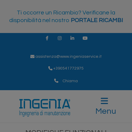
Ti occorre un Ricambio? Verificane la
disponibilità nel nostro
PORTALE RICAMBI
Facebook
Instagram
LinkedIn
Youtube
assistenza@www.ingeniaservice.it
+390541772975
Chiama
Menu