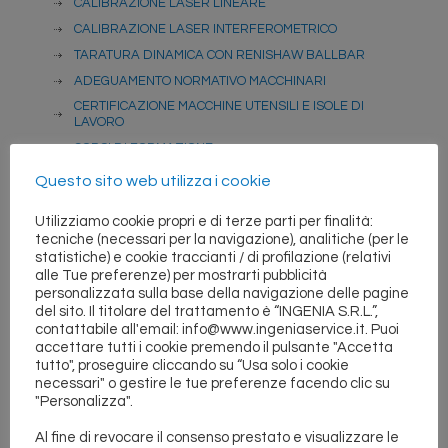
CALIBRAZIONE LASER LINEARE
CALIBRAZIONE LASER INTERFEROMETRICO
TARATURA DINAMICA CON RENISHAW BALLBAR
ADEGUAMENTO NORMATIVO MACCHINARI
CERTIFICAZIONE MACCHINE UTENSILI E ISOLE DI
LAVORO
CORSI DI FORMAZIONE
EQUILIBRATURA ORGANI ROTANTI
Questo sito web utilizza i cookie
RETTIFICA CONO MANDRINO IN MACCHINA
Utilizziamo cookie propri e di terze parti per finalità:
MODIFICHE FUNZIONALI
tecniche (necessari per la navigazione), analitiche (per le
MESSA IN FUNZIONE E COLLAUDI FUNZIONALI
statistiche) e cookie traccianti / di profilazione (relativi
alle Tue preferenze) per mostrarti pubblicità
AVVIAMENTO ALLA PRODUZIONE
personalizzata sulla base della navigazione delle pagine
ESECUZIONI SPECIALI
del sito. Il titolare del trattamento è “INGENIA S.R.L.”,
contattabile all'email: info@www.ingeniaservice.it. Puoi
ATTREZZATURE E STRUMENTI DI MISURA
accettare tutti i cookie premendo il pulsante "Accetta
tutto", proseguire cliccando su “Usa solo i cookie
necessari" o gestire le tue preferenze facendo clic su
〈〈〈 A T T I V I T A’
"Personalizza".
Al fine di revocare il consenso prestato e visualizzare le