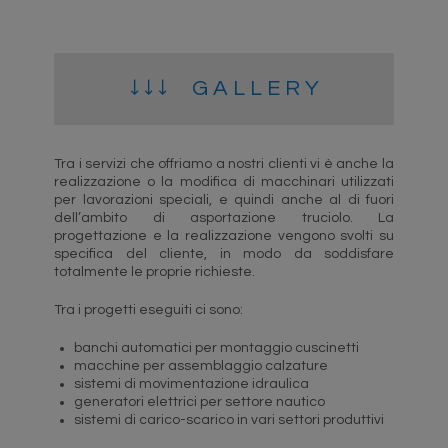
↓ ↓ ↓ G A L L E R Y
Tra i servizi che offriamo a nostri clienti vi è anche la
realizzazione o la modifica di macchinari utilizzati
per lavorazioni speciali, e quindi anche al di fuori
dell’ambito di asportazione truciolo. La
progettazione e la realizzazione vengono svolti su
specifica del cliente, in modo da soddisfare
totalmente le proprie richieste.
Tra i progetti eseguiti ci sono:
banchi automatici per montaggio cuscinetti
macchine per assemblaggio calzature
sistemi di movimentazione idraulica
generatori elettrici per settore nautico
sistemi di carico-scarico in vari settori produttivi