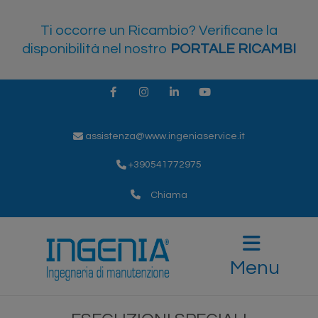
Ti occorre un Ricambio? Verificane la
disponibilità nel nostro
PORTALE RICAMBI
Facebook
Instagram
LinkedIn
Youtube
assistenza@www.ingeniaservice.it
+390541772975
Chiama
Menu