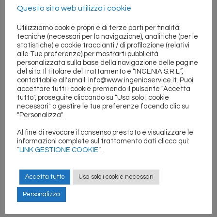
CALIBRAZIONE LASER LINEARE
Questo sito web utilizza i cookie
CALIBRAZIONE LASER INTERFEROMETRICO
TARATURA DINAMICA CON RENISHAW BALLBAR
Utilizziamo cookie propri e di terze parti per finalità:
tecniche (necessari per la navigazione), analitiche (per le
ADEGUAMENTO NORMATIVO MACCHINARI
statistiche) e cookie traccianti / di profilazione (relativi
CERTIFICAZIONE MACCHINE UTENSILI E ISOLE DI
alle Tue preferenze) per mostrarti pubblicità
LAVORO
personalizzata sulla base della navigazione delle pagine
del sito. Il titolare del trattamento è “INGENIA S.R.L.”,
CORSI DI FORMAZIONE
contattabile all'email: info@www.ingeniaservice.it. Puoi
EQUILIBRATURA ORGANI ROTANTI
accettare tutti i cookie premendo il pulsante "Accetta
RETTIFICA CONO MANDRINO IN MACCHINA
tutto", proseguire cliccando su “Usa solo i cookie
necessari" o gestire le tue preferenze facendo clic su
MODIFICHE FUNZIONALI
"Personalizza".
MESSA IN FUNZIONE E COLLAUDI FUNZIONALI
Al fine di revocare il consenso prestato e visualizzare le
AVVIAMENTO ALLA PRODUZIONE
informazioni complete sul trattamento dati clicca qui:
ESECUZIONI SPECIALI
“
LINK GESTIONE COOKIE
”.
ATTREZZATURE E STRUMENTI DI MISURA
Accetta tutto
Usa solo i cookie necessari
〈〈〈 A T T I V I T A’
Personalizza