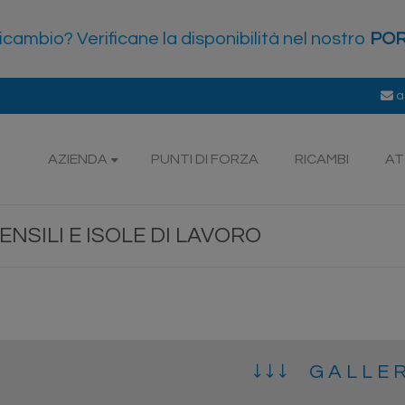
icambio? Verificane la disponibilità nel nostro
POR
a
AZIENDA
PUNTI DI FORZA
RICAMBI
AT
NSILI E ISOLE DI LAVORO
↓ ↓ ↓ G A L L E 