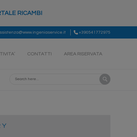
TALE RICAMBI
ssistenza@www.ingeniaservice.it
+390541772975
TIVITA’
CONTATTI
AREA RISERVATA
R Y