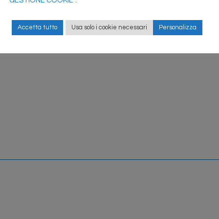
GESTIONE COOKIE
”.
e di questa procedura verrà applicata sulla macchina una nuova tar
 matricola della macchina, modello, costruttore e data di realizzazi
Accetta tutto
Usa solo i cookie necessari
Personalizza