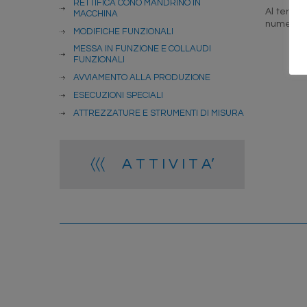
RETTIFICA CONO MANDRINO IN
Al termin
MACCHINA
numero di
MODIFICHE FUNZIONALI
MESSA IN FUNZIONE E COLLAUDI
FUNZIONALI
AVVIAMENTO ALLA PRODUZIONE
ESECUZIONI SPECIALI
ATTREZZATURE E STRUMENTI DI MISURA
〈〈〈 A T T I V I T A’