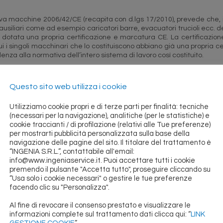
iva macchine 2006/42/CE (recapita con d.lgs 17/2010), prevede che, 
ausiliari come ad esempio caricatori barre, evacuatori trucioli ecc.
, dotata una propria certificazione e marcatura CE. La certificazion
ui i singoli macchinari che lo costituiscono abbiano già una propria 
denza alla normativa dell’intero sistema di lavoro così costituito.
on il supporto di ingegneri specializzati può effettuare il servizio di c
Questo sito web utilizza i cookie
eseguire la certificazione di isole di lavoro costituite da macchina
zione di macchine utensili costruite prima dell’entrata in vigore del
Utilizziamo cookie propri e di terze parti per finalità: tecniche
6.
(necessari per la navigazione), analitiche (per le statistiche) e
cookie traccianti / di profilazione (relativi alle Tue preferenze)
za della certificazione è essenziale inoltre in caso di compravendi
per mostrarti pubblicità personalizzata sulla base della
cisce l’ ART. 11 del DPR n° 459 il venditore deve farsi carico d
navigazione delle pagine del sito. Il titolare del trattamento è
ne la consegna.
“INGENIA S.R.L.”, contattabile all'email:
info@www.ingeniaservice.it. Puoi accettare tutti i cookie
ilio dei nostri ingegneri verifichiamo dapprima lo stato della macchina
premendo il pulsante "Accetta tutto", proseguire cliccando su
 e struttura meccanica, al fine di definire le modifiche da apporta
“Usa solo i cookie necessari" o gestire le tue preferenze
za alla normativa vigente.
facendo clic su "Personalizza".
uccessiva consiste nell’elaborare un preventivo per l’esecuzione dell
Al fine di revocare il consenso prestato e visualizzare le
cchina.
informazioni complete sul trattamento dati clicca qui: “
LINK