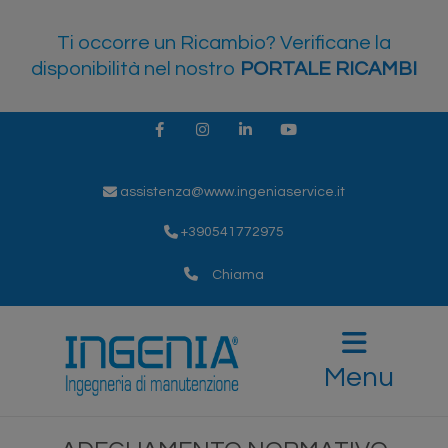
Ti occorre un Ricambio? Verificane la
disponibilità nel nostro
PORTALE RICAMBI
Facebook
Instagram
LinkedIn
Youtube
assistenza@www.ingeniaservice.it
+390541772975
Chiama
Menu