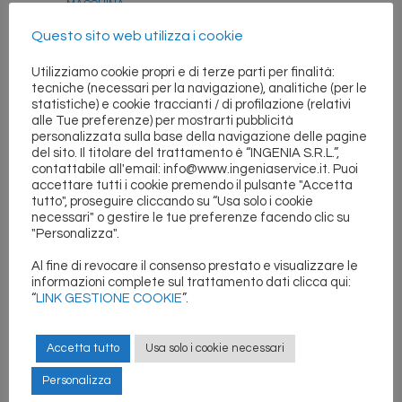
MACCHINA
CALIBRAZIONE LASER LINEARE
Questo sito web utilizza i cookie
CALIBRAZIONE LASER INTERFEROMETRICO
Utilizziamo cookie propri e di terze parti per finalità:
TARATURA DINAMICA CON RENISHAW BALLBAR
tecniche (necessari per la navigazione), analitiche (per le
ADEGUAMENTO NORMATIVO MACCHINARI
statistiche) e cookie traccianti / di profilazione (relativi
alle Tue preferenze) per mostrarti pubblicità
CERTIFICAZIONE MACCHINE UTENSILI E ISOLE DI
LAVORO
personalizzata sulla base della navigazione delle pagine
del sito. Il titolare del trattamento è “INGENIA S.R.L.”,
CORSI DI FORMAZIONE
contattabile all'email: info@www.ingeniaservice.it. Puoi
EQUILIBRATURA ORGANI ROTANTI
accettare tutti i cookie premendo il pulsante "Accetta
tutto", proseguire cliccando su “Usa solo i cookie
RETTIFICA CONO MANDRINO IN MACCHINA
necessari" o gestire le tue preferenze facendo clic su
MODIFICHE FUNZIONALI
"Personalizza".
MESSA IN FUNZIONE E COLLAUDI FUNZIONALI
Al fine di revocare il consenso prestato e visualizzare le
AVVIAMENTO ALLA PRODUZIONE
informazioni complete sul trattamento dati clicca qui:
“
LINK GESTIONE COOKIE
ESECUZIONI SPECIALI
”.
ATTREZZATURE E STRUMENTI DI MISURA
Accetta tutto
Usa solo i cookie necessari
Personalizza
〈〈〈 A T T I V I T A’