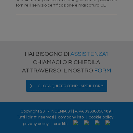
Terminato il processo di adeguamento possiamo
fornire il servizio certificazione e marcatura CE.
HAI BISOGNO DI
ASSISTENZA?
CHIAMACI O RICHIEDILA
ATTRAVERSO IL NOSTRO
FORM
CLICCA QUI PER COMPILARE IL FORM
Copyright 2017 INGENIA Srl | P.IVA 03638350409 |
Tutti i diritti riservati |
company info
|
cookie policy
|
privacy policy
|
credits