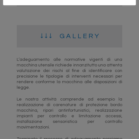
↓ ↓ ↓ G A L L E R Y
L’adeguamento alle normative vigenti di una
macchina utensile richiede innanzitutto una attenta
valutazione dei rischi al fine di identificare con
precisione le tipologie di interventi necessari per
rendere conforme la macchina alle disposizioni di
legge.
Le nostra attività comprende ad esempio la
realizzazione di carenature di protezione bordo
macchina, ripari antinfortunistici, realizzazione
impianti per controllo e limitazione accessi,
installazione sensoristica per controllo
movimentazioni.