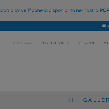
icambio? Verificane la disponibilità nel nostro
POR
a
AZIENDA
PUNTI DI FORZA
RICAMBI
AT
↓ ↓ ↓ G A L L E 