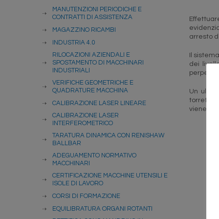
MANUTENZIONI PERIODICHE E
CONTRATTI DI ASSISTENZA
Effettua
evidenzi
MAGAZZINO RICAMBI
arresto d
INDUSTRIA 4.0
RILOCAZIONI AZIENDALI E
Il sistem
SPOSTAMENTO DI MACCHINARI
dei livel
INDUSTRIALI
perpendic
VERIFICHE GEOMETRICHE E
QUADRATURE MACCHINA
Un ulteri
torretta 
CALIBRAZIONE LASER LINEARE
viene gene
CALIBRAZIONE LASER
INTERFEROMETRICO
TARATURA DINAMICA CON RENISHAW
BALLBAR
ADEGUAMENTO NORMATIVO
MACCHINARI
CERTIFICAZIONE MACCHINE UTENSILI E
ISOLE DI LAVORO
CORSI DI FORMAZIONE
EQUILIBRATURA ORGANI ROTANTI