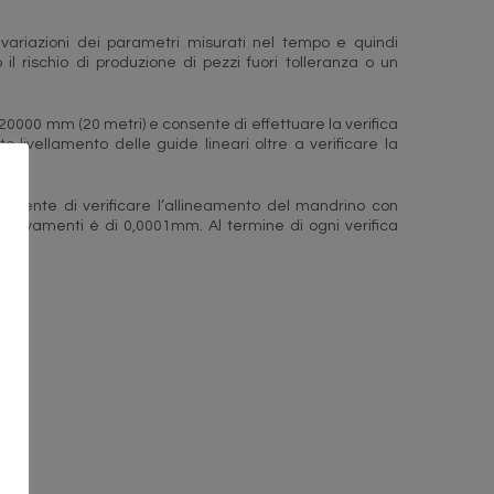
e variazioni dei parametri misurati nel tempo e quindi
 rischio di produzione di pezzi fuori tolleranza o un
 20000 mm (20 metri) e consente di effettuare la verifica
tto livellamento delle guide lineari oltre a verificare la
 consente di verificare l’allineamento del mandrino con
rilevamenti è di 0,0001mm. Al termine di ogni verifica