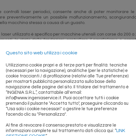
re controlli laser periodici, consente anche di poter monitorare l
are preventivamente un possibile malfunzionamento, scongiurando il
ella macchina stessa a causa di un guasto.
a laser utilizzato è specifico per macchine utensili con corse da 200 a
lamenti, lo stato delle fondazioni, controllare il parallelismo e corre
olarità tra mandrino e piano di lavoro.
Questo sito web utilizza i cookie
ore campo di utilizzo dello strumento si ha inoltre sui torni, dove
e contropunta o contromandrino. La risoluzione dello strumento nei 
Utilizziamo cookie propri e di terze parti per finalità: tecniche
rato un report certificato con i valori rilevati e le tolleranze ISO.
(necessari per la navigazione), analitiche (per le statistiche) e
cookie traccianti / di profilazione (relativi alle Tue preferenze)
per mostrarti pubblicità personalizzata sulla base della
navigazione delle pagine del sito. Il titolare del trattamento è
“INGENIA S.R.L.”, contattabile all'email:
info@www.ingeniaservice.it. Puoi accettare tutti i cookie
premendo il pulsante "Accetta tutto", proseguire cliccando su
“Usa solo i cookie necessari" o gestire le tue preferenze
facendo clic su "Personalizza".
Al fine di revocare il consenso prestato e visualizzare le
informazioni complete sul trattamento dati clicca qui: “
LINK