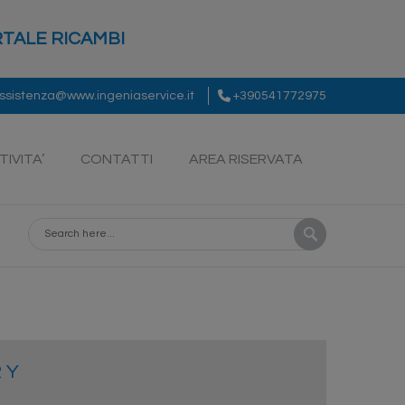
TALE RICAMBI
ssistenza@www.ingeniaservice.it
+390541772975
TIVITA’
CONTATTI
AREA RISERVATA
R Y