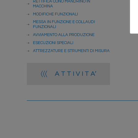
RETTIFICA CONO MANDRINO IN
MACCHINA
MODIFICHE FUNZIONALI
MESSA IN FUNZIONE E COLLAUDI
FUNZIONALI
AVVIAMENTO ALLA PRODUZIONE
ESECUZIONI SPECIALI
ATTREZZATURE E STRUMENTI DI MISURA
〈〈〈 A T T I V I T A’