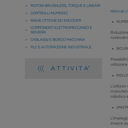
MOTORI BRUSHLESS, TORQUE E LINEARI
PERCHÈ UT
CONTROLLI NUMERICI
RIGHE OTTICHE ED ENCODER
AUMEN
COMPONENTI ELETTROMECCANICI E
SENSORI
Riduzione
notevolme
CABLAGGI E BORDO MACCHINA
PLC E AUTOMAZIONE INDUSTRIALE
SICU
Possibili
utilizzare
〈〈〈 A T T I V I T A’
RIDUZ
L’utilizz
manutenzi
robotico 
VANTA
L’impiego
invece su