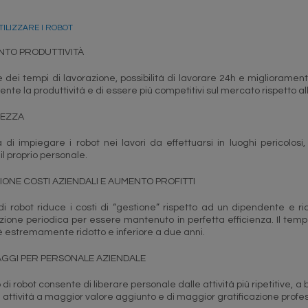
ILIZZARE I ROBOT
TO PRODUTTIVITÀ
 dei tempi di lavorazione, possibilità di lavorare 24h e miglioramen
nte la produttività e di essere più competitivi sul mercato rispetto a
REZZA
tà di impiegare i robot nei lavori da effettuarsi in luoghi pericolo
 il proprio personale.
IONE COSTI AZIENDALI E AUMENTO PROFITTI
o di robot riduce i costi di “gestione” rispetto ad un dipendente e 
one periodica per essere mantenuto in perfetta efficienza. Il tempo 
è estremamente ridotto e inferiore a due anni.
GGI PER PERSONALE AZIENDALE
 di robot consente di liberare personale dalle attività più ripetitive
 attività a maggior valore aggiunto e di maggior gratificazione profes