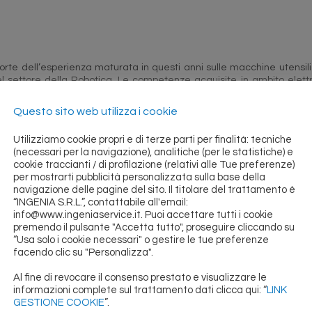
forte dell’esperienza maturata in questi anni sulle macchine utensi
l settore della Robotica. Le competenze acquisite in ambito elettr
no di poter realizzare Isole Robotizzate chiavi in mano compr
ione e certificazione impianto. La nostra approfondita conoscenza de
Questo sito web utilizza i cookie
interfacciare efficientemente i robot con i CNC di tutti i princip
 ECS, SELCA ecc.). Di non ultima importanza l’aspetto dell’assistenz
Utilizziamo cookie propri e di terze parti per finalità: tecniche
di intervenire con tempestività e di pianificare interventi di manuten
(necessari per la navigazione), analitiche (per le statistiche) e
ianto.
cookie traccianti / di profilazione (relativi alle Tue preferenze)
per mostrarti pubblicità personalizzata sulla base della
partner al servizio dei tuoi impianti robotizzati e macchine utensili.
navigazione delle pagine del sito. Il titolare del trattamento è
“INGENIA S.R.L.”, contattabile all'email:
info@www.ingeniaservice.it. Puoi accettare tutti i cookie
premendo il pulsante "Accetta tutto", proseguire cliccando su
 IMPIANTI
“Usa solo i cookie necessari" o gestire le tue preferenze
facendo clic su "Personalizza".
imento macchine utensili per carico/scarico componenti oggetto di l
, piegatrici, ecc)
Al fine di revocare il consenso prestato e visualizzare le
tizzazione
informazioni complete sul trattamento dati clicca qui: “
LINK
tura
GESTIONE COOKIE
”.
ini utensili