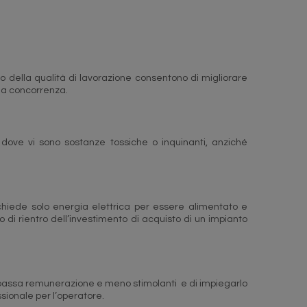
to della qualità di lavorazione consentono di migliorare
lla concorrenza.
si, dove vi sono sostanze tossiche o inquinanti, anziché
richiede solo energia elettrica per essere alimentato e
di rientro dell’investimento di acquisto di un impianto
, a bassa remunerazione e meno stimolanti e di impiegarlo
sionale per l’operatore.