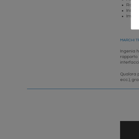
Roboti
Inseri
Impian
MARCHI T
Ingenia h
rapporto
interfacc
Qualora 
ecc.), gr