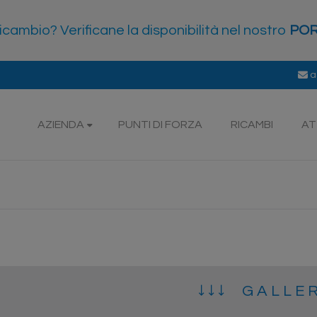
icambio? Verificane la disponibilità nel nostro
POR
a
AZIENDA
PUNTI DI FORZA
RICAMBI
AT
↓ ↓ ↓ G A L L E 