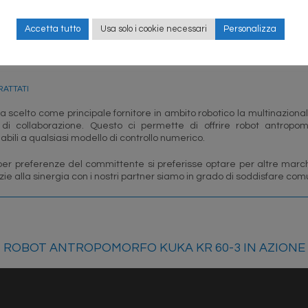
ca collaborativa
mento di robot in linee produttive per manipolazione carichi
Accetta tutto
Usa solo i cookie necessari
Personalizza
ti speciali realizzati per soddisfare particolari esigenze produttive o 
RATTATI
a scelto come principale fornitore in ambito robotico la multinazion
 di collaborazione. Questo ci permette di offrire robot antropo
iabili a qualsiasi modello di controllo numerico.
per preferenze del committente si preferisse optare per altre 
azie alla sinergia con i nostri partner siamo in grado di soddisfare c
ROBOT ANTROPOMORFO KUKA KR 60-3 IN AZIONE