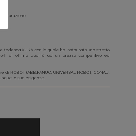
di lavorazione
ale tedesca KUKA con la quale ha instaurato uno stretto
morfi di ottima qualità ad un prezzo competitivo ed
marche di ROBOT (ABB,FANUC, UNIVERSAL ROBOT, COMAU,
omunque le sue esigenze.