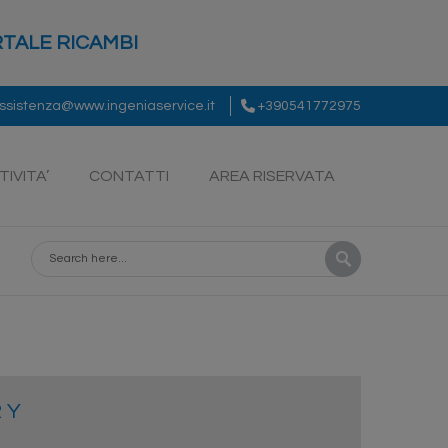
TALE RICAMBI
ssistenza@www.ingeniaservice.it
+390541772975
TIVITA’
CONTATTI
AREA RISERVATA
R Y