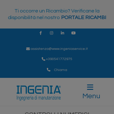
Ti occorre un Ricambio? Verificane la
disponibilità nel nostro
PORTALE RICAMBI
Facebook
Instagram
LinkedIn
Youtube
assistenza@www.ingeniaservice.it
+390541772975
Chiama
Menu