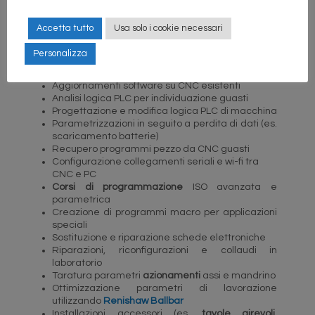
aggiornamento direttamente presso le case
produttrici, indispensabili per poter operare sui
Accetta tutto
Usa solo i cookie necessari
prodotti di ultima generazione e per essere in grado
di fornire un servizio a 360° che comprende:
Personalizza
Applicazione nuovi CNC (
retrofitting
)
Aggiornamenti software su CNC esistenti
Analisi logica PLC per individuazione guasti
Progettazione e modifica logica PLC di macchina
Parametrizzazioni in seguito a perdita di dati (es.
scaricamento batterie)
Recupero programmi pezzo da CNC guasti
Configurazione collegamenti seriali e wi-fi tra
CNC e PC
Corsi di programmazione
ISO avanzata e
parametrica
Creazione di programmi macro per applicazioni
speciali
Sostituzione e riparazione schede elettroniche
Riparazioni, riconfigurazioni e collaudi in
laboratorio
Taratura parametri
azionamenti
assi e mandrino
Ottimizzazione parametri di lavorazione
utilizzando
Renishaw Ballbar
Installazioni accessori (es.
tavole girevoli
,