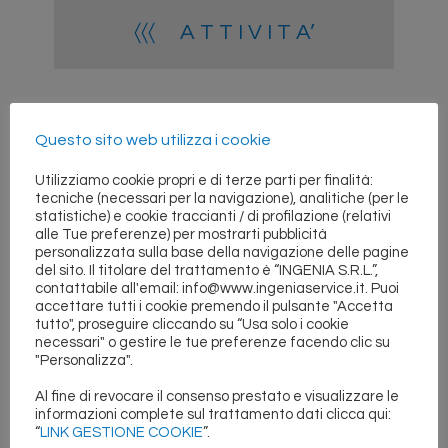
〈〈〈 A T T I V I T A’
Questo sito web utilizza i cookie
↓ ↓ ↓ G A L L E R Y
Utilizziamo cookie propri e di terze parti per finalità:
tecniche (necessari per la navigazione), analitiche (per le
statistiche) e cookie traccianti / di profilazione (relativi
alle Tue preferenze) per mostrarti pubblicità
Il CNC rappresenta il componente principale della
personalizzata sulla base della navigazione delle pagine
macchina utensile, ne caratterizza il funzionamento
del sito. Il titolare del trattamento è “INGENIA S.R.L.”,
e con le opportune tarature e gestioni software
contattabile all'email: info@www.ingeniaservice.it. Puoi
permette di ottenere elevati standard di
accettare tutti i cookie premendo il pulsante "Accetta
produttività, affidabilità e velocità.
tutto", proseguire cliccando su “Usa solo i cookie
necessari" o gestire le tue preferenze facendo clic su
INGENIA ha ben chiaro questo concetto e negli anni
"Personalizza".
ha sviluppato una approfondita conoscenza dei
controlli numerici più utilizzati.
Al fine di revocare il consenso prestato e visualizzare le
informazioni complete sul trattamento dati clicca qui:
I nostri progettisti software e tecnici elettronici
“
LINK GESTIONE COOKIE
”.
frequentano periodicamente corsi di