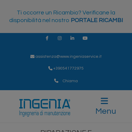
Ti occorre un Ricambio? Verificane la
disponibilità nel nostro
PORTALE RICAMBI
Facebook
Instagram
LinkedIn
Youtube
assistenza@www.ingeniaservice.it
+390541772975
Chiama
Menu