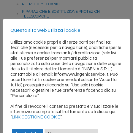
RETROFIT MECCANICI
RIPARAZIONE E SOSTITUZIONE PROTEZIONI
TELESCOPICHE
RICOSTRUZIONE PARTICOLARI MECCANICI
Questo sito web utilizza i cookie
SISTEMI DI CAMBIO UTENSILI
TAVOLE GIREVOLI
Utilizziamo cookie propri e di terze parti per finalità:
SISTEMI DI MOVIMENTAZIONE LINEARE
tecniche (necessari per la navigazione), analitiche (per le
statistiche) e cookie traccianti / di profilazione (relativi
CARICABARRE
alle Tue preferenze) per mostrarti pubblicità
personalizzata sulla base della navigazione delle pagine
del sito. Il titolare del trattamento è “INGENIA S.R.L.”,
contattabile all'email: info@www.ingeniaservice.it. Puoi
〈〈〈 A T T I V I T A’
accettare tutti i cookie premendo il pulsante "Accetta
tutto", proseguire cliccando su “Usa solo i cookie
necessari" o gestire le tue preferenze facendo clic su
"Personalizza".
Al fine di revocare il consenso prestato e visualizzare le
informazioni complete sul trattamento dati clicca qui:
↓ ↓ ↓ G A L L E R Y
“
LINK GESTIONE COOKIE
”.