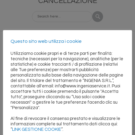
CANCELLAZIONE
Questo sito web utilizza i cookie
Per essere cancellati dalla nostra mailing
Utilizziamo cookie propri e di terze parti per finalità:
list cliccate sul pulsante qui sotto e inviate la mail.
tecniche (necessari per la navigazione), analitiche (per le
statistiche) e cookie traccianti / di profilazione (relativi
alle Tue preferenze) per mostrarti pubblicità
personalizzata sulla base della navigazione delle pagine
del sito. Il titolare del trattamento è “INGENIA S.R.L.”,
contattabile all'email: info@www.ingeniaservice.it. Puoi
accettare tutti i cookie premendo il pulsante "Accetta
LINK CANCELLAZIONE
tutto", proseguire cliccando su “Usa solo i cookie
necessari" o gestire le tue preferenze facendo clic su
"Personalizza".
Al fine di revocare il consenso prestato e visualizzare le
informazioni complete sul trattamento dati clicca qui:
“
LINK GESTIONE COOKIE
”.