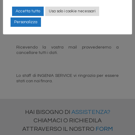
Vi preghiamo di verificare che l’indirizzo dal quale
Accetta tutto
Usa solo i cookie necessari
inviate la mail per la cancellazione sia quello su cui
ricevete la nostra newsletter; in caso diverso vi
Personalizza
chiediamo di indicarcelo nel corpo della mail.
Ricevendo la vostra mail provvederemo a
cancellare tutti i dati.
Lo staff di INGENIA SERVICE vi ringrazia per essere
stati con noi finora.
HAI BISOGNO DI
ASSISTENZA?
CHIAMACI O RICHIEDILA
ATTRAVERSO IL NOSTRO
FORM