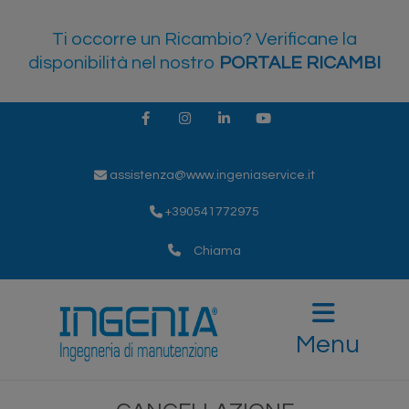
Ti occorre un Ricambio? Verificane la
disponibilità nel nostro
PORTALE RICAMBI
Facebook
Instagram
LinkedIn
Youtube
assistenza@www.ingeniaservice.it
+390541772975
Chiama
Menu